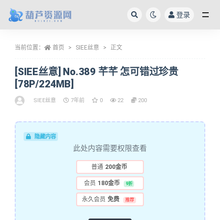
登录
全部
当前位置：
首页
SIEE丝意
正文
[SIEE丝意] No.389 芊芊 怎可错过珍贵
[78P/224MB]
SIEE丝意
7年前
0
22
200
隐藏内容
此处内容需要权限查看
普通
200金币
会员
180金币
9折
永久会员
免费
推荐