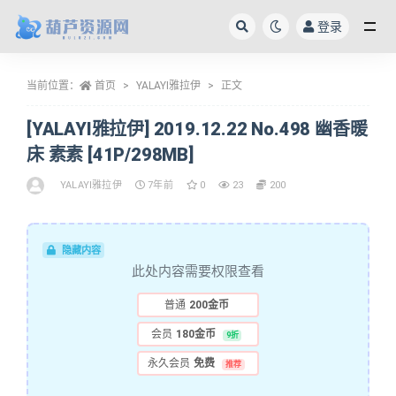
登录
全部
当前位置：
首页
YALAYI雅拉伊
正文
[YALAYI雅拉伊] 2019.12.22 No.498 幽香暖
床 素素 [41P/298MB]
YALAYI雅拉伊
7年前
0
23
200
隐藏内容
此处内容需要权限查看
普通
200金币
会员
180金币
9折
永久会员
免费
推荐