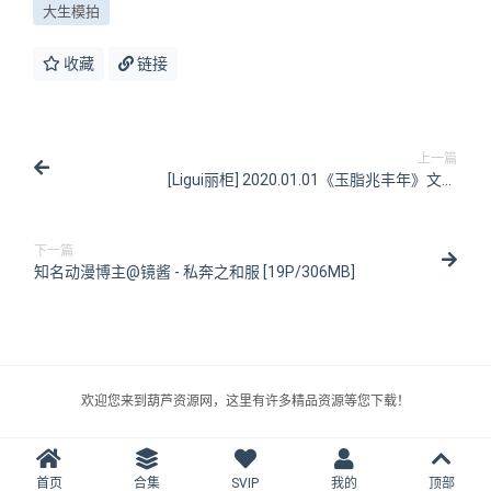
大生模拍
收藏
链接
上一篇
[Ligui丽柜] 2020.01.01《玉脂兆丰年》文芮
[60P/121MB]
下一篇
知名动漫博主@镜酱 - 私奔之和服 [19P/306MB]
欢迎您来到葫芦资源网，这里有许多精品资源等您下载！
首页
合集
SVIP
我的
顶部