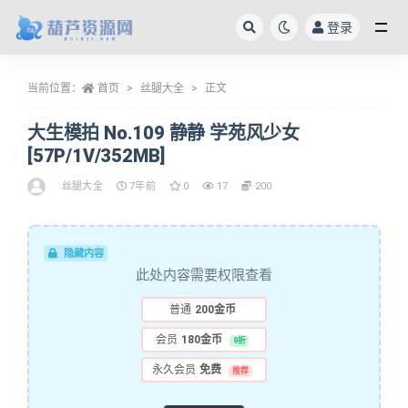
登录
全部
当前位置：
首页
丝腿大全
正文
大生模拍 No.109 静静 学苑风少女
[57P/1V/352MB]
丝腿大全
7年前
0
17
200
隐藏内容
此处内容需要权限查看
普通
200金币
会员
180金币
9折
永久会员
免费
推荐