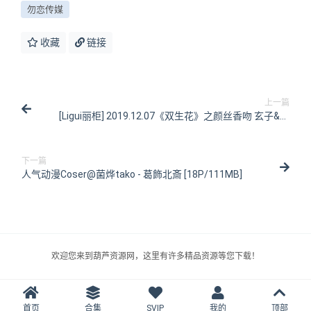
勿恋传媒
收藏
链接
上一篇
[Ligui丽柜] 2019.12.07《双生花》之颜丝香吻 玄子&文
芮 [61P/142MB]
下一篇
人气动漫Coser@菌烨tako - 葛飾北斎 [18P/111MB]
欢迎您来到葫芦资源网，这里有许多精品资源等您下载！
首页
合集
SVIP
我的
顶部