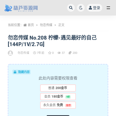
登录
全部
当前位置：
首页
勿恋传媒
正文
勿恋传媒 No.208 柠檬-遇见最好的自己
[144P/1V/2.7G]
勿恋传媒
7年前
0
37
200
隐藏内容
此处内容需要权限查看
普通
200金币
会员
180金币
9折
永久会员
免费
推荐