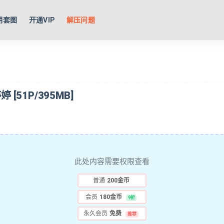
期套图
开通VIP
解压问题
婷 [51P/395MB]
此处内容需要权限查看
普通
200金币
会员
180金币
9折
永久会员
免费
推荐