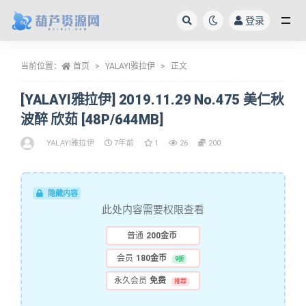
登录
全部
当前位置：
首页
YALAYI雅拉伊
正文
[YALAYI雅拉伊] 2019.11.29 No.475 美仁秋
波醉 欣茹 [48P/644MB]
YALAYI雅拉伊
7年前
1
26
200
隐藏内容
此处内容需要权限查看
普通
200金币
会员
180金币
9折
永久会员
免费
推荐