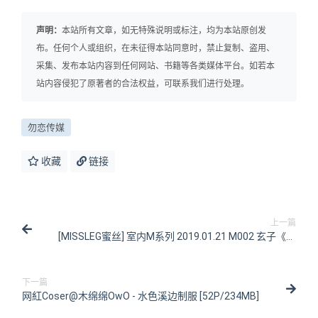
声明：
本站所有文章，如无特殊说明或标注，均为本站原创发
布。任何个人或组织，在未征得本站同意时，禁止复制、盗用、
采集、发布本站内容到任何网站、书籍等各类媒体平台。如若本
站内容侵犯了原著者的合法权益，可联系我们进行处理。
勿恋传媒
收藏
链接
上一篇
[MISSLEG蜜丝] 室内M系列 2019.01.21 M002 玄子《元
旦双黄蛋》[57P/452MB]
下一篇
网紅Coser@木绵绵OwO - 水色溪边制服 [52P/234MB]