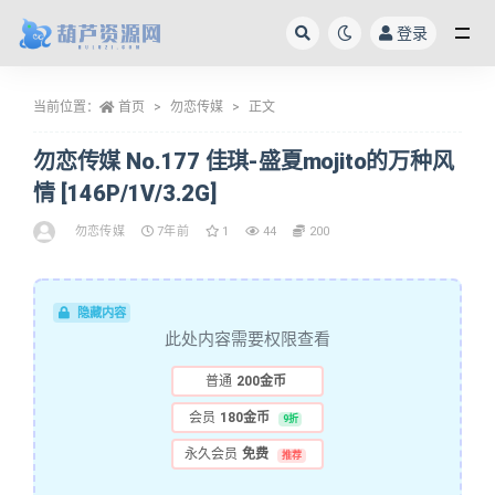
登录
全部
当前位置：
首页
勿恋传媒
正文
勿恋传媒 No.177 佳琪-盛夏mojito的万种风
情 [146P/1V/3.2G]
勿恋传媒
7年前
1
44
200
隐藏内容
此处内容需要权限查看
普通
200金币
会员
180金币
9折
永久会员
免费
推荐