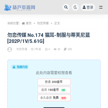
登录
全部
当前位置：
首页
勿恋传媒
正文
勿恋传媒 No.174 猫耳-制服与蒂芙尼蓝
[202P/1V/5.61G]
勿恋传媒
7年前
0
35
200
隐藏内容
此处内容需要权限查看
普通
200金币
会员
180金币
9折
永久会员
免费
推荐