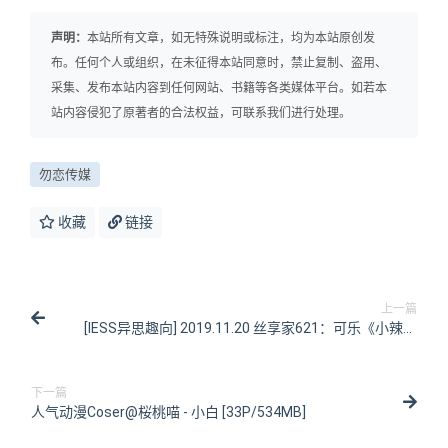
声明：
本站所有文章，如无特殊说明或标注，均为本站原创发
布。任何个人或组织，在未征得本站同意时，禁止复制、盗用、
采集、发布本站内容到任何网站、书籍等各类媒体平台。如若本
站内容侵犯了原著者的合法权益，可联系我们进行处理。
勿恋传媒
收藏
链接
上一篇
[IESS异思趣向] 2019.11.20 丝享家621：可乐《小辣妹
可乐出街》[80P/34MB]
下一篇
人气动漫Coser@桜桃喵 - 小白 [33P/534MB]