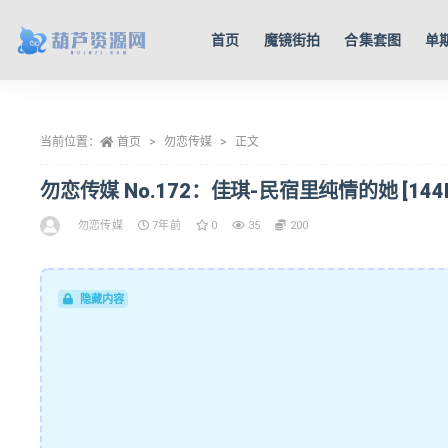
首页
魔镜街拍
合集套图
单
全部
当前位置：
首页
勿恋传媒
正文
勿恋传媒 No.172：佳琪-民宿里纯情的她 [144P/
勿恋传媒
7年前
0
35
200
隐藏内容