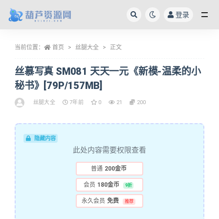
登录
全部
当前位置：
首页
丝腿大全
正文
丝慕写真 SM081 天天一元《新模-温柔的小
秘书》[79P/157MB]
丝腿大全
7年前
0
21
200
隐藏内容
此处内容需要权限查看
普通
200金币
会员
180金币
9折
永久会员
免费
推荐