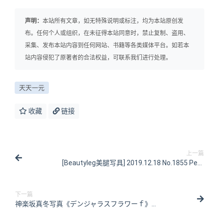
声明：
本站所有文章，如无特殊说明或标注，均为本站原创发
布。任何个人或组织，在未征得本站同意时，禁止复制、盗用、
采集、发布本站内容到任何网站、书籍等各类媒体平台。如若本
站内容侵犯了原著者的合法权益，可联系我们进行处理。
天天一元
收藏
链接
上一篇
[Beautyleg美腿写具] 2019.12.18 No.1855 Perri
[53P/333MB]
下一篇
神楽坂真冬写真《デンジャラスフラワーｆ》
[150P/340MB]