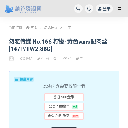
登录
全部
当前位置：
首页
勿恋传媒
正文
勿恋传媒 No.166 柠檬-黄色vans配肉丝
[147P/1V/2.88G]
勿恋传媒
7年前
0
40
200
隐藏内容
此处内容需要权限查看
普通
200金币
会员
180金币
9折
永久会员
免费
推荐