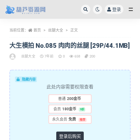
登录
全部
当前位置：
首页
丝腿大全
正文
大生模拍 No.085 肉肉的丝腿 [29P/44.1MB]
丝腿大全
7年前
0
658
200
隐藏内容
此处内容需要权限查看
普通
200金币
会员
180金币
9折
永久会员
免费
推荐
登录后购买