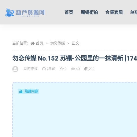
首页
魔镜街拍
合集套图
单
全部
当前位置：
首页
勿恋传媒
正文
勿恋传媒 No.152 苏镶-公园里的一抹清新 [174P/
勿恋传媒
7年前
0
40
200
隐藏内容