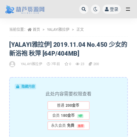
登录
全部
当前位置：
首页
YALAYI雅拉伊
正文
[YALAYI雅拉伊] 2019.11.04 No.450 少女的
新浴袍 秋萍 [64P/404MB]
YALAYI雅拉伊
7年前
0
23
200
隐藏内容
此处内容需要权限查看
普通
200金币
会员
180金币
9折
永久会员
免费
推荐