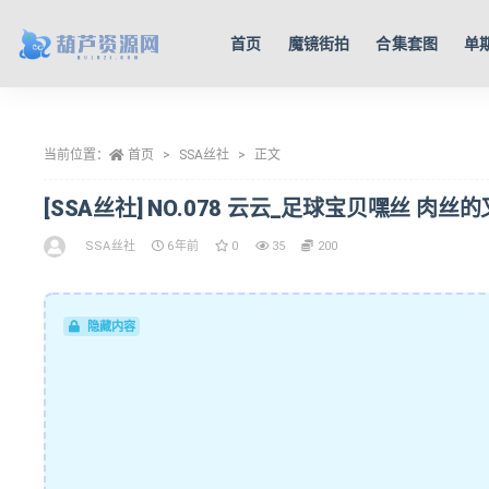
首页
魔镜街拍
合集套图
单
全部
当前位置：
首页
SSA丝社
正文
[SSA丝社] NO.078 云云_足球宝贝嘿丝 肉丝的又
SSA丝社
6年前
0
35
200
隐藏内容