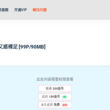
期套图
开通VIP
解压问题
惑裸足 [99P/90MB]
此处内容需要权限查看
普通
200金币
会员
180金币
9折
永久会员
免费
推荐