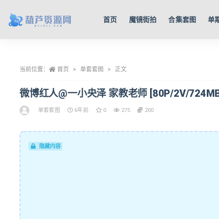
首页
魔镜街拍
合集套图
单
全部
当前位置：
首页
单套套图
正文
微博红人@一小央泽 家教老师 [80P/2V/724MB
单套套图
6年前
0
275
200
隐藏内容