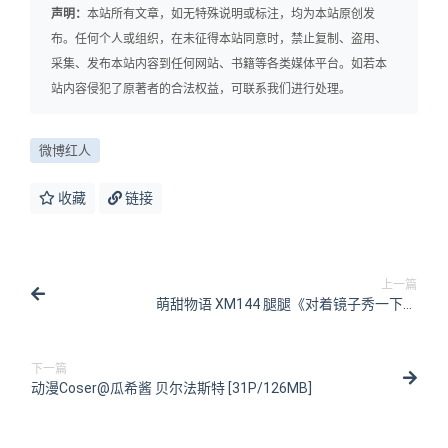
声明：
本站所有文章，如无特殊说明或标注，均为本站原创发
布。任何个人或组织，在未征得本站同意时，禁止复制、盗用、
采集、发布本站内容到任何网站、书籍等各类媒体平台。如若本
站内容侵犯了原著者的合法权益，可联系我们进行处理。
微博红人
收藏
链接
上一篇
萌甜物语 XM144 腿腿《对着镜子秀一下》
[82P/1V/347MB]
下一篇
动漫Coser@瓜希酱 贝尔法斯特 [31P/126MB]