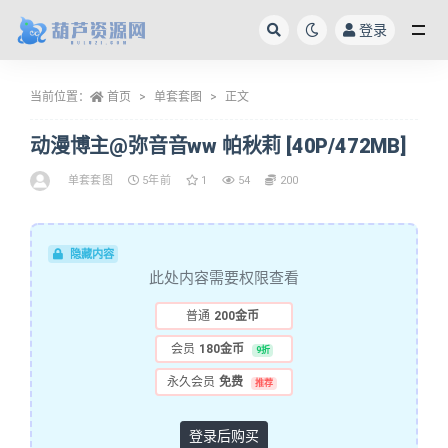
登录
全部
当前位置：
首页
单套套图
正文
动漫博主@弥音音ww 帕秋莉 [40P/472MB]
单套套图
5年前
1
54
200
隐藏内容
此处内容需要权限查看
普通
200金币
会员
180金币
9折
永久会员
免费
推荐
登录后购买