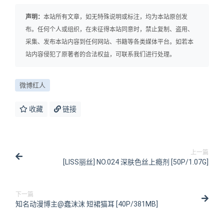
声明：
本站所有文章，如无特殊说明或标注，均为本站原创发
布。任何个人或组织，在未征得本站同意时，禁止复制、盗用、
采集、发布本站内容到任何网站、书籍等各类媒体平台。如若本
站内容侵犯了原著者的合法权益，可联系我们进行处理。
微博红人
收藏
链接
上一篇
[LISS丽丝] NO.024 深肤色丝上瘾剂 [50P/1.07G]
下一篇
知名动漫博主@蠢沫沫 短裙猫耳 [40P/381MB]