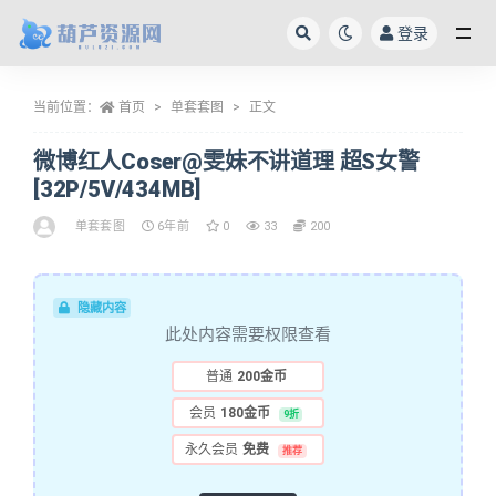
登录
全部
当前位置：
首页
单套套图
正文
微博红人Coser@雯妹不讲道理 超S女警
[32P/5V/434MB]
单套套图
6年前
0
33
200
隐藏内容
此处内容需要权限查看
普通
200金币
会员
180金币
9折
永久会员
免费
推荐