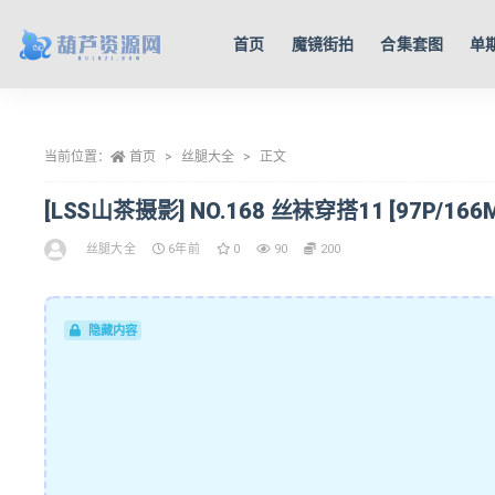
首页
魔镜街拍
合集套图
单
全部
当前位置：
首页
丝腿大全
正文
[LSS山茶摄影] NO.168 丝袜穿搭11 [97P/166M
丝腿大全
6年前
0
90
200
隐藏内容