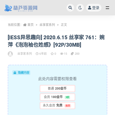
登录
全部
当前位置：
首页
丝享家系列
正文
[IESS异思趣向] 2020.6.15 丝享家 761：婉
萍《泡泡袖也姓感》[92P/30MB]
丝享家系列
6年前
0
15
200
隐藏内容
此处内容需要权限查看
普通
200金币
会员
180金币
9折
永久会员
免费
推荐