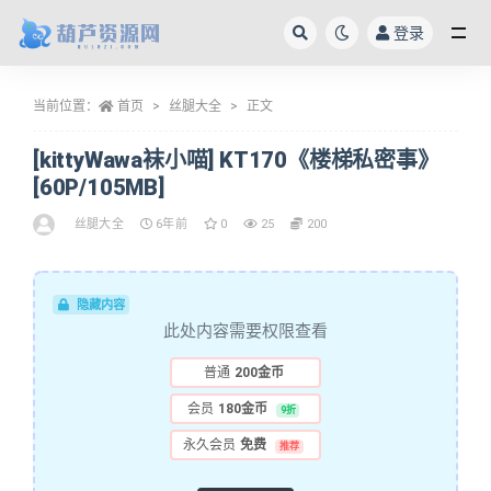
登录
全部
当前位置：
首页
丝腿大全
正文
[kittyWawa袜小喵] KT170《楼梯私密事》
[60P/105MB]
丝腿大全
6年前
0
25
200
隐藏内容
此处内容需要权限查看
普通
200金币
会员
180金币
9折
永久会员
免费
推荐