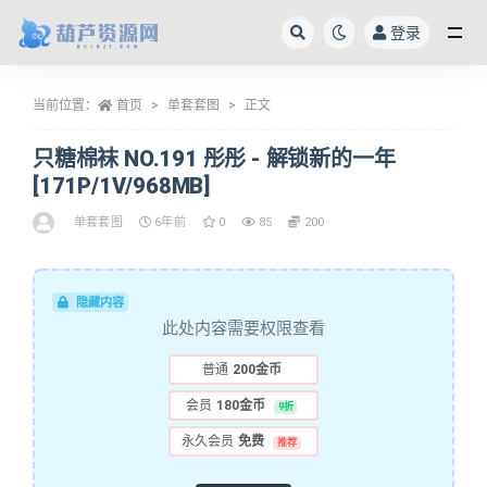
登录
全部
当前位置：
首页
单套套图
正文
只糖棉袜 NO.191 彤彤 - 解锁新的一年
[171P/1V/968MB]
单套套图
6年前
0
85
200
隐藏内容
此处内容需要权限查看
普通
200金币
会员
180金币
9折
永久会员
免费
推荐