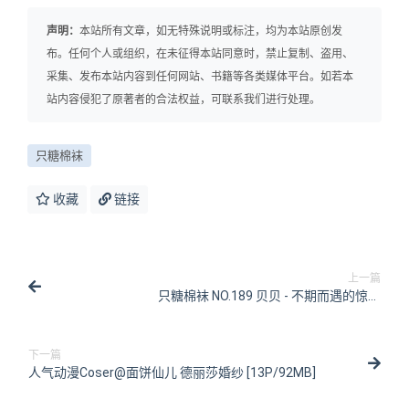
声明：
本站所有文章，如无特殊说明或标注，均为本站原创发
布。任何个人或组织，在未征得本站同意时，禁止复制、盗用、
采集、发布本站内容到任何网站、书籍等各类媒体平台。如若本
站内容侵犯了原著者的合法权益，可联系我们进行处理。
只糖棉袜
收藏
链接
上一篇
只糖棉袜 NO.189 贝贝 - 不期而遇的惊喜
[182P/1V/865MB]
下一篇
人气动漫Coser@面饼仙儿 德丽莎婚纱 [13P/92MB]