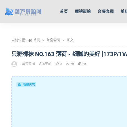
首页
魔镜街拍
合集套图
单
全部
当前位置：
首页
单套套图
正文
只糖棉袜 NO.163 薄荷 - 细腻的美好 [173P/1V/
单套套图
6年前
0
70
200
隐藏内容