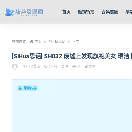
首页
魔镜街拍
合集套图
单
全部
当前位置：
首页
SIHUA思话
正文
[SiHua思话] SH032 废墟上发现旗袍美女 珺洁 [9
SIHUA思话
6年前
0
21
200
隐藏内容