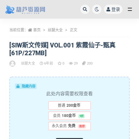
登录
全部
当前位置：
首页
丝腿大全
正文
[SIW斯文传媒] VOL.001 紫霞仙子-甄真
[61P/227MB]
丝腿大全
6年前
0
29
200
隐藏内容
此处内容需要权限查看
普通
200金币
会员
180金币
9折
永久会员
免费
推荐