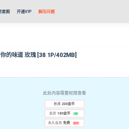
期套图
开通VIP
解压问题
里有你的味道 玫瑰 [38 1P/402MB]
此处内容需要权限查看
普通
200金币
会员
180金币
9折
永久会员
免费
推荐