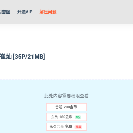
期套图
开通VIP
解压问题
 崔灿 [35P/21MB]
此处内容需要权限查看
普通
200金币
会员
180金币
9折
永久会员
免费
推荐