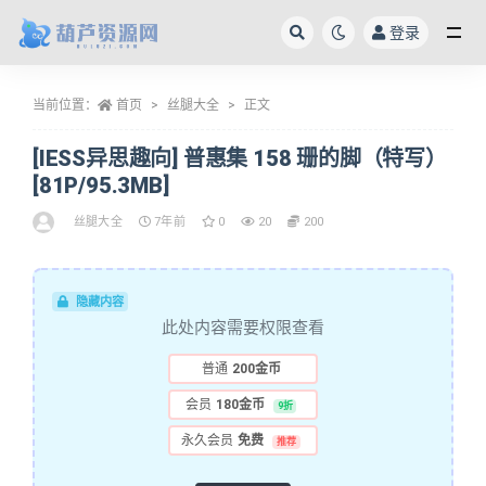
登录
全部
当前位置：
首页
丝腿大全
正文
[IESS异思趣向] 普惠集 158 珊的脚（特写）
[81P/95.3MB]
丝腿大全
7年前
0
20
200
隐藏内容
此处内容需要权限查看
普通
200金币
会员
180金币
9折
永久会员
免费
推荐