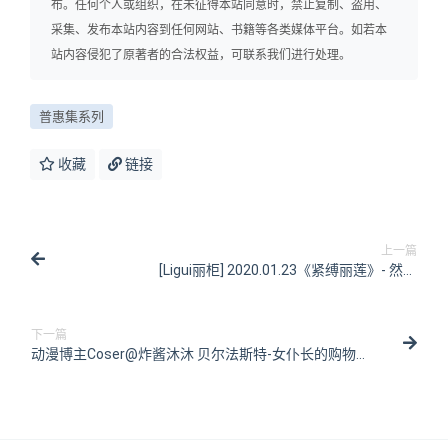
布。任何个人或组织，在未征得本站同意时，禁止复制、盗用、
采集、发布本站内容到任何网站、书籍等各类媒体平台。如若本
站内容侵犯了原著者的合法权益，可联系我们进行处理。
普惠集系列
收藏
链接
上一篇
[Ligui丽柜] 2020.01.23《紧缚丽莲》- 然然
[61P/142MB]
下一篇
动漫博主Coser@炸酱沐沐 贝尔法斯特-女仆长的购物日
[25P/166MB]