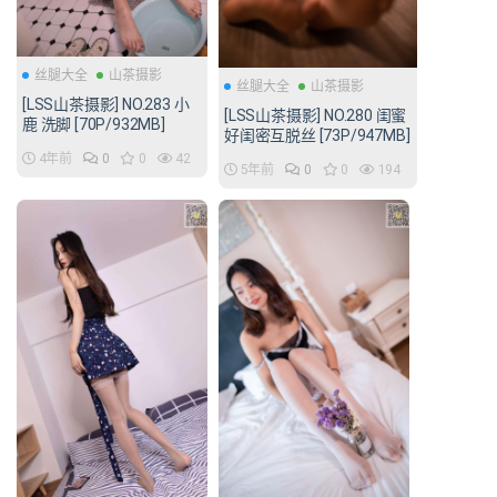
丝腿大全
山茶摄影
丝腿大全
山茶摄影
[LSS山茶摄影] NO.283 小
[LSS山茶摄影] NO.280 闺蜜
鹿 洗脚 [70P/932MB]
好闺密互脱丝 [73P/947MB]
4年前
0
0
42
5年前
0
0
194