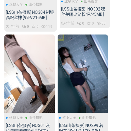
丝腿大全
山茶摄影
丝腿大全
山茶摄影
[LSS山茶摄影] NO.302 嘿
[LSS山茶摄影] NO.304 制服
丝美腿少父 [54P/45MB]
高跟丝袜 [99P/216MB]
4年前
0
0
50
4年前
0
0
119
丝腿大全
山茶摄影
丝腿大全
山茶摄影
[LSS山茶摄影] NO.301 灰
[LSS山茶摄影] NO.299 着
色包臀裙的嘿丝高跟美女
眼在浴室 [71P/287MB]