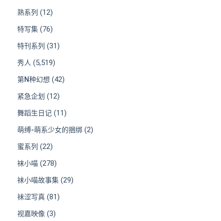
(12)
熟系列
(76)
特写集
(31)
特刊系列
(5,519)
秀人
(42)
第N种幻想
(12)
紧急企划
(11)
舞蹈生日记
(2)
萌缚-萌系少女的捆绑
(22)
蜜系列
(278)
袜小喵
(29)
袜小喵故事集
(81)
袜涩写真
(3)
视嘉映像