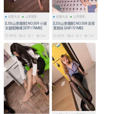
丝腿大全
山茶摄影
丝腿大全
山茶摄影
[LSS山茶摄影] NO.309 小淑
[LSS山茶摄影] NO.308 浴室
长腿配睡裙 [87P/76MB]
里脱丝 [66P/51MB]
4年前
0
1
234
4年前
0
0
134