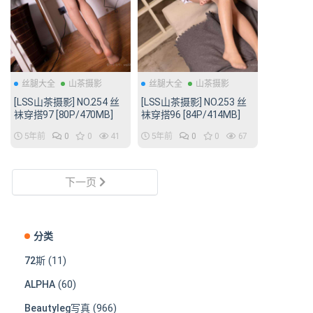
丝腿大全
山茶摄影
丝腿大全
山茶摄影
[LSS山茶摄影] NO.254 丝
[LSS山茶摄影] NO.253 丝
袜穿搭97 [80P/470MB]
袜穿搭96 [84P/414MB]
5年前
0
0
41
5年前
0
0
67
下一页
分类
(11)
72斯
(60)
ALPHA
(966)
Beautyleg写真