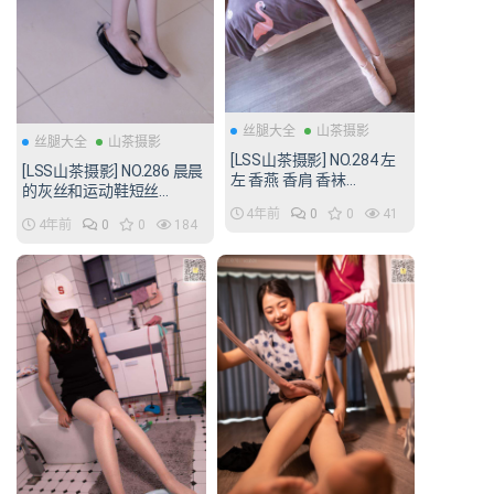
丝腿大全
山茶摄影
丝腿大全
山茶摄影
[LSS山茶摄影] NO.284 左
[LSS山茶摄影] NO.286 晨晨
左 香燕 香肩 香袜
的灰丝和运动鞋短丝
[89P/1.19G]
[89P/390MB]
4年前
0
0
41
4年前
0
0
184