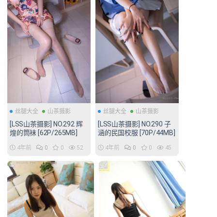
丝腿大全
山茶摄影
丝腿大全
山茶摄影
[LSS山茶摄影] NO.292 辉
[LSS山茶摄影] NO.290 子
煌的筒袜 [62P/265MB]
涵的民国校服 [70P/44MB]
4年前
0
0
52
4年前
0
0
45