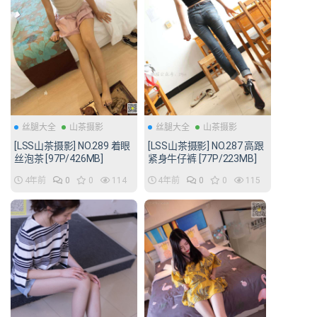
丝腿大全
山茶摄影
丝腿大全
山茶摄影
[LSS山茶摄影] NO.289 着眼
[LSS山茶摄影] NO.287 高跟
丝泡茶 [97P/426MB]
紧身牛仔裤 [77P/223MB]
4年前
0
0
114
4年前
0
0
115