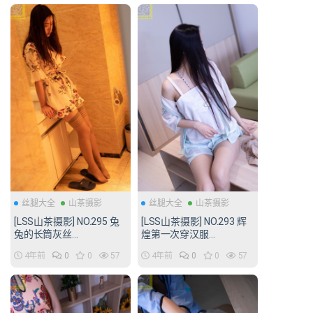
丝腿大全
山茶摄影
丝腿大全
山茶摄影
[LSS山茶摄影] NO.295 兔
[LSS山茶摄影] NO.293 辉
兔的长筒灰丝
煌第一次穿汉服
[96P/416MB]
[81P/346MB]
4年前
0
0
57
4年前
0
0
57