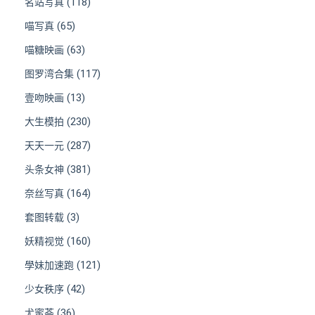
(118)
名站写真
(65)
喵写真
(63)
喵糖映画
(117)
图罗湾合集
(13)
壹吻映画
(230)
大生模拍
(287)
天天一元
(381)
头条女神
(164)
奈丝写真
(3)
套图转载
(160)
妖精视觉
(121)
學妹加速跑
(42)
少女秩序
(36)
尤蜜荟