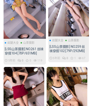
丝腿大全
山茶摄影
丝腿大全
山茶摄影
[LSS山茶摄影] NO.259 丝
[LSS山茶摄影] NO.261 丝袜
袜穿搭102 [79P/292MB]
穿搭104 [70P/651MB]
5年前
0
1
67
5年前
0
0
119