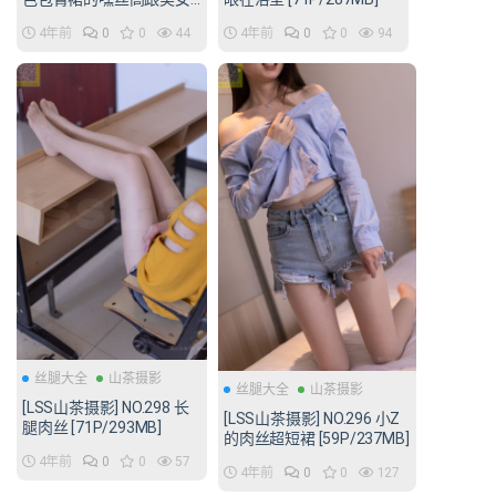
[82P/68MB]
4年前
0
0
44
4年前
0
0
94
丝腿大全
山茶摄影
丝腿大全
山茶摄影
[LSS山茶摄影] NO.298 长
[LSS山茶摄影] NO.296 小Z
腿肉丝 [71P/293MB]
的肉丝超短裙 [59P/237MB]
4年前
0
0
57
4年前
0
0
127