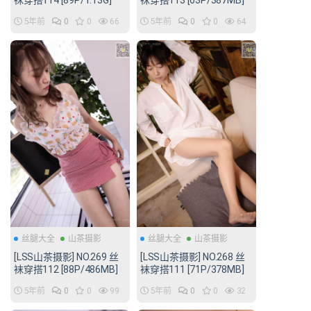
袜穿搭114 [89P/1.13G]
袜穿搭113 [63P/387MB]
5年前
0
0
66
5年前
0
0
64
丝腿大全
山茶摄影
丝腿大全
山茶摄影
[LSS山茶摄影] NO.269 丝
[LSS山茶摄影] NO.268 丝
袜穿搭112 [88P/486MB]
袜穿搭111 [71P/378MB]
5年前
0
0
99
5年前
0
0
32