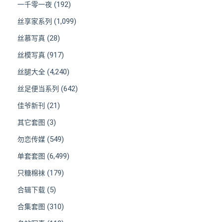
(192)
一千零一夜
(1,099)
丝享家系列
(28)
丝慕写真
(917)
丝模写真
(4,240)
丝腿大全
(642)
丝足便当系列
(21)
佳爷新刊
(3)
其它套图
(549)
勿恋传媒
(6,499)
单套套图
(179)
只糖棉袜
(5)
合辑下载
(310)
合集套图