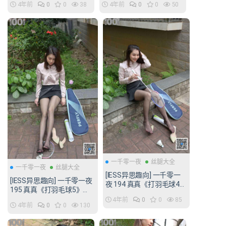
4年前
0
0
38
4年前
0
0
50
一千零一夜
丝腿大全
一千零一夜
丝腿大全
[IESS异思趣向] 一千零一
[IESS异思趣向] 一千零一夜
夜 194 真真《打羽毛球4》
195 真真《打羽毛球5》
[80P/134MB]
[70P/111MB]
4年前
0
0
85
4年前
0
0
130