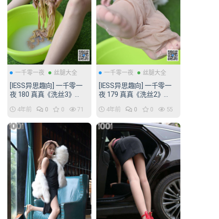
一千零一夜
丝腿大全
一千零一夜
丝腿大全
[IESS异思趣向] 一千零一
[IESS异思趣向] 一千零一
夜 180 真真《洗丝3》
夜 179 真真《洗丝2》
[70P/68MB]
[80P/97MB]
4年前
0
0
71
4年前
0
0
55