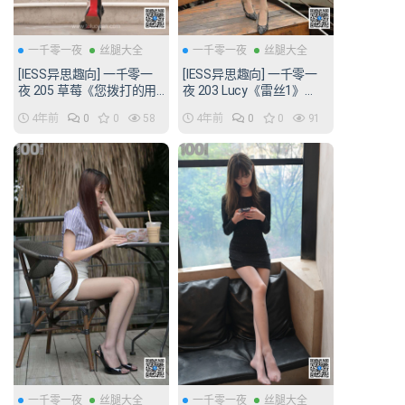
一千零一夜
丝腿大全
一千零一夜
丝腿大全
[IESS异思趣向] 一千零一
[IESS异思趣向] 一千零一
夜 205 草莓《您拨打的用
夜 203 Lucy《雷丝1》
户暂时无法接通1》
[94P/137MB]
4年前
0
0
58
4年前
0
0
91
[71P/73MB]
一千零一夜
丝腿大全
一千零一夜
丝腿大全