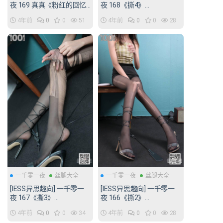
夜 169 真真《粉红的回忆
夜 168《撕4》
1》[85P/104MB]
[94P/150MB]
4年前
0
0
51
4年前
0
0
28
一千零一夜
丝腿大全
一千零一夜
丝腿大全
[IESS异思趣向] 一千零一
[IESS异思趣向] 一千零一
夜 167《撕3》
夜 166《撕2》
[94P/150MB]
[90P/120MB]
4年前
0
0
34
4年前
0
0
28