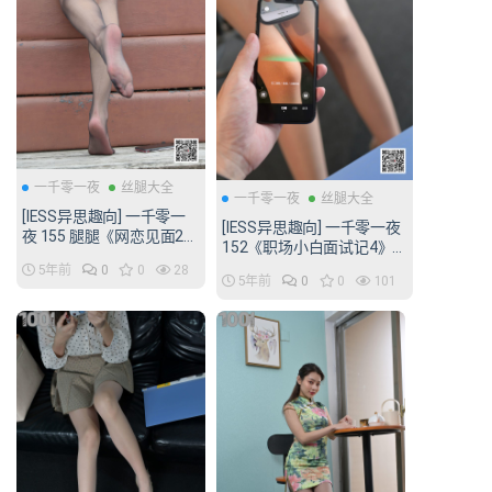
一千零一夜
丝腿大全
一千零一夜
丝腿大全
[IESS异思趣向] 一千零一
[IESS异思趣向] 一千零一夜
夜 155 腿腿《网恋见面2》
152《职场小白面试记4》
[67P/58MB]
[93P/72MB]
5年前
0
0
28
5年前
0
0
101