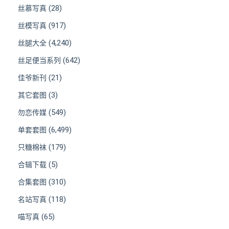
(28)
丝慕写真
(917)
丝模写真
(4,240)
丝腿大全
(642)
丝足便当系列
(21)
佳爷新刊
(3)
其它套图
(549)
勿恋传媒
(6,499)
单套套图
(179)
只糖棉袜
(5)
合辑下载
(310)
合集套图
(118)
名站写真
(65)
喵写真