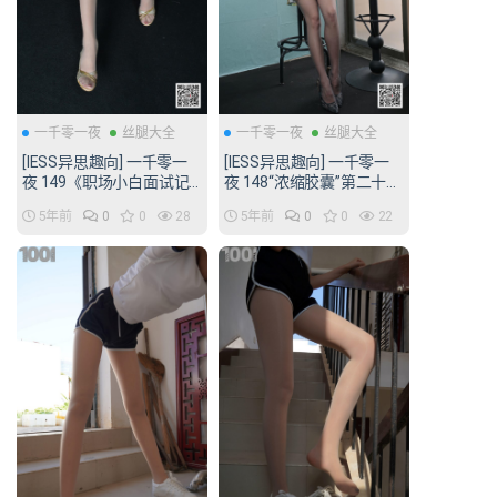
一千零一夜
丝腿大全
一千零一夜
丝腿大全
[IESS异思趣向] 一千零一
[IESS异思趣向] 一千零一
夜 149《职场小白面试记
夜 148“浓缩胶囊”第二十四
1》[98P/88MB]
篇 [73P/54MB]
5年前
0
0
28
5年前
0
0
22