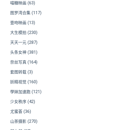
(63)
喵糖映画
(117)
图罗湾合集
(13)
壹吻映画
(230)
大生模拍
(287)
天天一元
(381)
头条女神
(164)
奈丝写真
(3)
套图转载
(160)
妖精视觉
(121)
學妹加速跑
(42)
少女秩序
(36)
尤蜜荟
(270)
山茶摄影