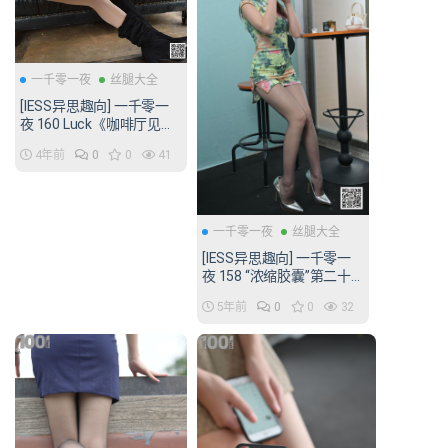
一千零一夜
丝腿大全
[IESS异思趣向] 一千零一
夜 160 Luck《咖啡厅见相
亲对象2》[85P/112MB]
4年前
0
0
41
一千零一夜
丝腿大全
[IESS异思趣向] 一千零一
夜 158 “浓缩胶囊”第二十
六篇 [76P/56MB]
5年前
0
0
32