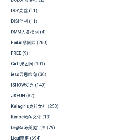
(11)
DDY亮丝
(11)
DISI丝制
(4)
DMM大名模网
(260)
FeiLin嗲囡囡
(9)
FREE
(101)
Girlt果团网
(30)
iess异思趣向
(149)
ISHOW爱秀
(82)
JKFUN
(253)
Kelagirls克拉女神
(13)
Kimoe激萌文化
(79)
LegBaby美腿宝贝
(694)
Ligui丽柜