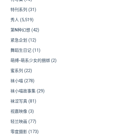
(31)
特刊系列
(5,519)
秀人
(42)
第N种幻想
(12)
紧急企划
(11)
舞蹈生日记
(2)
萌缚-萌系少女的捆绑
(22)
蜜系列
(278)
袜小喵
(29)
袜小喵故事集
(81)
袜涩写真
(3)
视嘉映像
(77)
轻兰映画
(173)
零度摄影