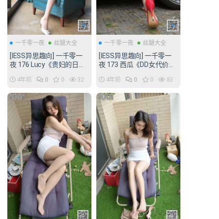
一千零一夜
丝腿大全
一千零一夜
丝腿大全
[IESS异思趣向] 一千零一
[IESS异思趣向] 一千零一
夜 176 Lucy《贵妇的日常
夜 173 西瓜《DD女代价
生活2》[80P/80MB]
2》[85P/101MB]
4年前
0
0
32
4年前
0
0
83