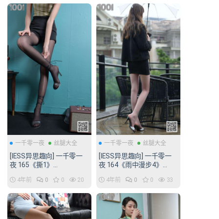
一千零一夜
丝腿大全
一千零一夜
丝腿大全
[IESS异思趣向] 一千零一
[IESS异思趣向] 一千零一
夜 165《撕1》
夜 164《雨中漫步4》
[96P/122MB]
[82P/98MB]
4年前
0
0
20
4年前
0
0
33